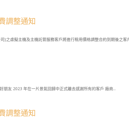
房電費調整通知
本公司)之虛擬主機及主機託管服務客戶將進行租用價格調整合約到期後之客戶
商 好朋友 2023 年在一片景氣回歸中正式離去感謝所有的客戶 廠商...
房電費調整通知